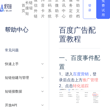
免
长链
首
信
音
码
微
讯
务
助
登
费
接缩
录
试
页
外
卡
系
助
中
定
文
短
用
链
片
统
手
心
价
档
百度广告配
帮助中心
置教程
常见问题
一、百度事件配
快速上手
置
1、进入
百度营销
，登
短链创建与管理
录后点击上方
推广管理
2、点击
转化追踪
短链接数据
开放API