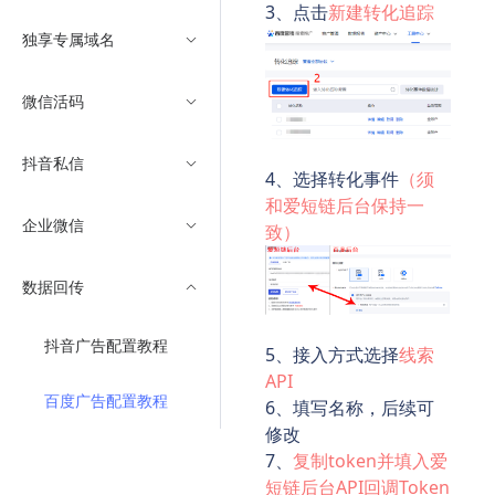
3、点击
新建转化追踪
独享专属域名
微信活码
抖音私信
4、选择转化事件
（须
和爱短链后台保持一
企业微信
致）
数据回传
抖音广告配置教程
5、接入方式选择
线索
API
百度广告配置教程
6、填写名称，后续可
修改
7、
复制token并填入爱
短链后台API回调Token