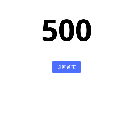
500
返回首页