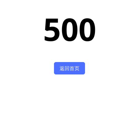
500
返回首页