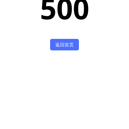
500
返回首页